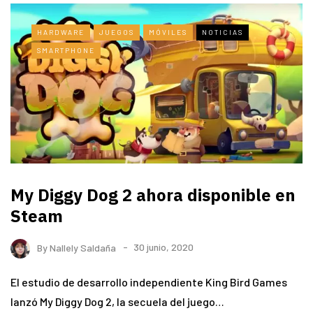
HARDWARE
JUEGOS
MÓVILES
NOTICIAS
SMARTPHONE
My Diggy Dog 2 ahora disponible en
Steam
By
Nallely Saldaña
30 junio, 2020
El estudio de desarrollo independiente King Bird Games
lanzó My Diggy Dog 2, la secuela del juego…