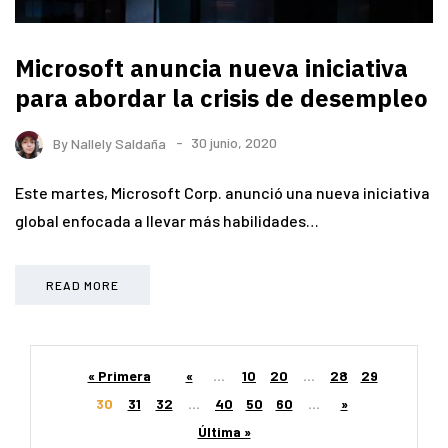
Microsoft anuncia nueva iniciativa
para abordar la crisis de desempleo
By
Nallely Saldaña
30 junio, 2020
Este martes, Microsoft Corp. anunció una nueva iniciativa
global enfocada a llevar más habilidades…
READ MORE
« Primera
«
...
10
20
...
28
29
30
31
32
...
40
50
60
...
»
Última »