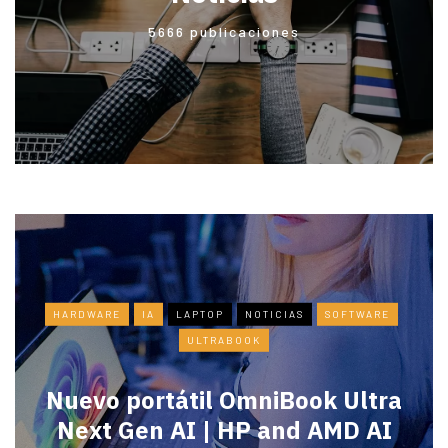
5666 publicaciones
HARDWARE
IA
LAPTOP
NOTICIAS
SOFTWARE
ULTRABOOK
Nuevo portátil OmniBook Ultra
​Next Gen AI | HP and AMD AI