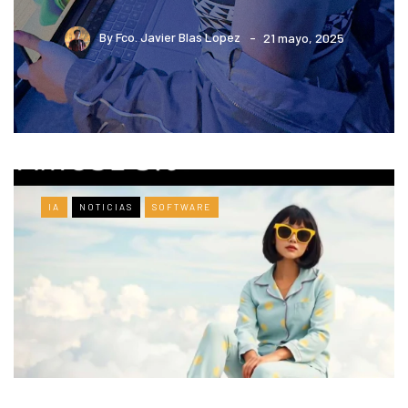
By
Fco. Javier Blas Lopez
21 mayo, 2025
IA
NOTICIAS
SOFTWARE