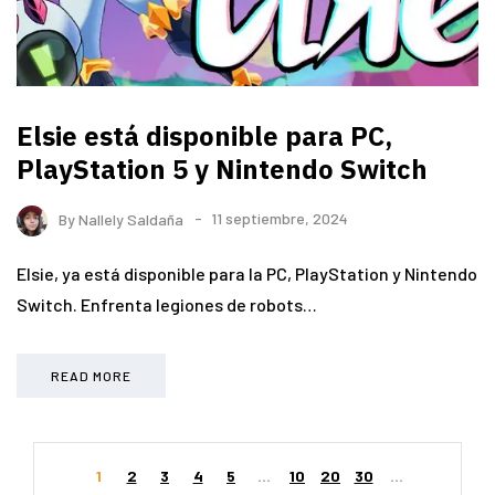
Elsie está disponible para PC,
PlayStation 5 y Nintendo Switch
By
Nallely Saldaña
11 septiembre, 2024
Elsie, ya está disponible para la PC, PlayStation y Nintendo
Switch. Enfrenta legiones de robots…
READ MORE
1
2
3
4
5
...
10
20
30
...