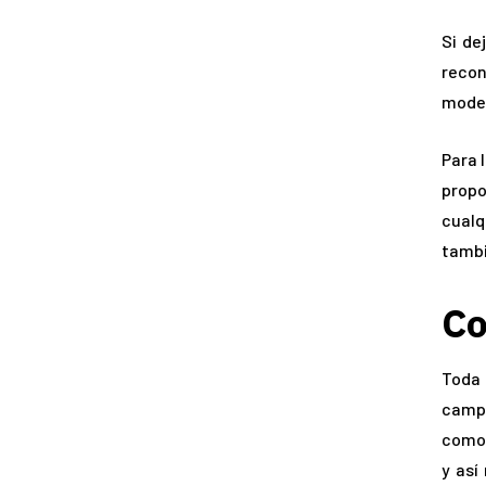
Si de
recon
mode
Para 
propo
cualq
tambi
Co
Toda 
campa
como 
y así