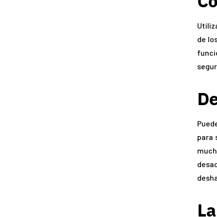
Có
Utili
de lo
funci
segur
De
Puede
para 
mucho
desac
desha
La