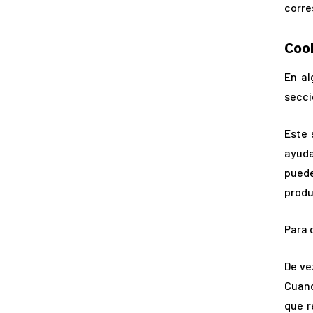
corre
Coo
En al
secci
Este 
ayuda
puede
produ
Para 
De ve
Cuand
que r