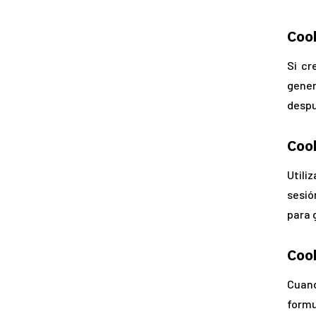
Cook
Si cr
gener
despu
Cook
Utili
sesió
para 
Cook
Cuand
form