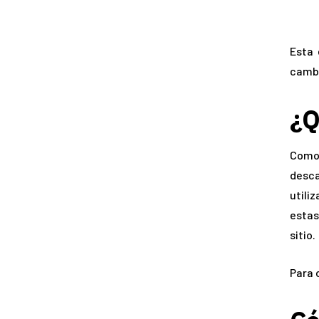
Esta 
cambi
¿Q
Como 
desca
utili
estas
sitio.
Para 