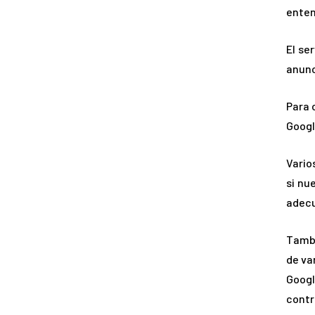
enten
El se
anunc
Para 
Googl
Vario
si nu
adec
Tambi
de va
Googl
contr