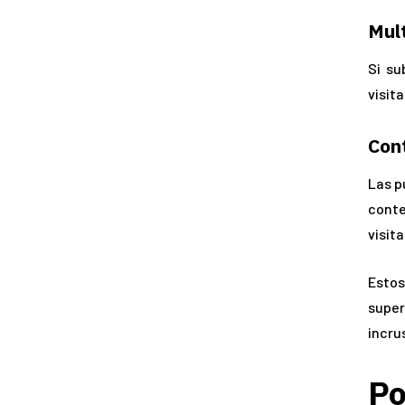
Mul
Si su
visit
Cont
Las p
conte
visit
Estos
super
incru
Po