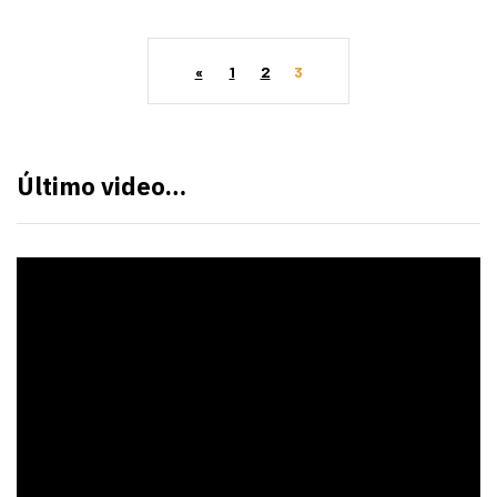
«
1
2
3
Último video…