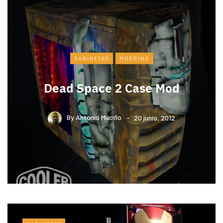
GABINETES
MODDING
Dead Space 2 Case Mod
By
Antonio Muciño
20 junio, 2012