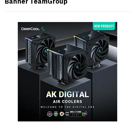
Banner TeamGroup