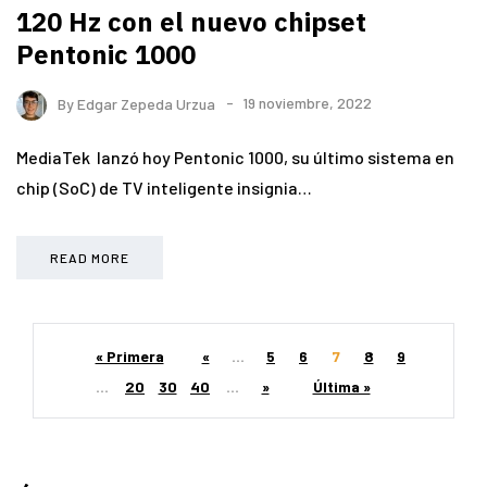
120 Hz con el nuevo chipset
Pentonic 1000
By
Edgar Zepeda Urzua
19 noviembre, 2022
MediaTek lanzó hoy Pentonic 1000, su último sistema en
chip (SoC) de TV inteligente insignia…
READ MORE
« Primera
«
...
5
6
7
8
9
...
20
30
40
...
»
Última »