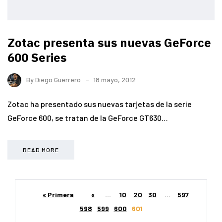
Zotac presenta sus nuevas GeForce
600 Series
By
Diego Guerrero
18 mayo, 2012
Zotac ha presentado sus nuevas tarjetas de la serie
GeForce 600, se tratan de la GeForce GT630…
READ MORE
« Primera
«
...
10
20
30
...
597
598
599
600
601