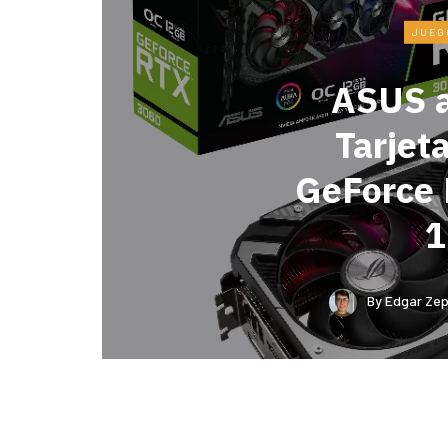
JUEG
ASUS a
Tarjet
GeForce
1
By
Edgar Ze