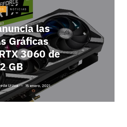
OS
NOTICIAS
nuncia las
as Gráficas
 RTX 3060 de
2 GB
peda Urzua
15 enero, 2021