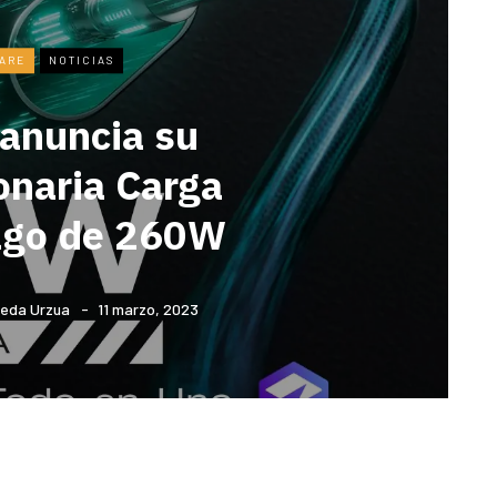
ARE
NOTICIAS
 anuncia su
onaria Carga
go de 260W
eda Urzua
11 marzo, 2023