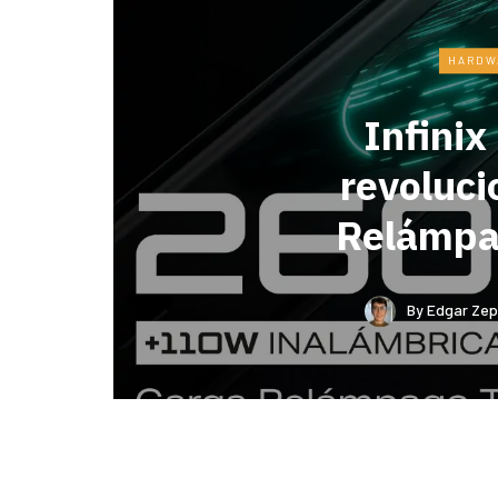
HARDW
Infinix
revoluci
Relámpa
By
Edgar Zep