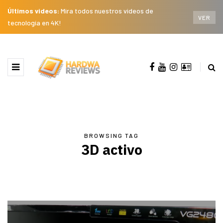
Últimos videos:
Mira todos nuestros videos de
VER
tecnología en 4K!
BROWSING TAG
3D activo