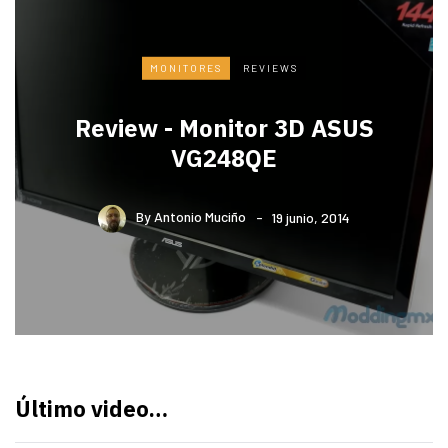
MONITORES
REVIEWS
Review - Monitor 3D ASUS
VG248QE
By
Antonio Muciño
19 junio, 2014
Último video…