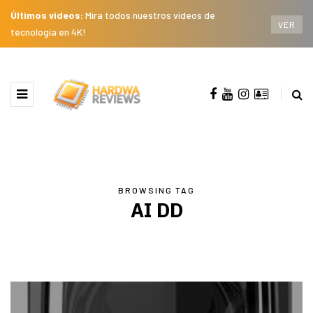
Últimos videos:
Mira todos nuestros videos de
VER
tecnología en 4K!
BROWSING TAG
AI DD