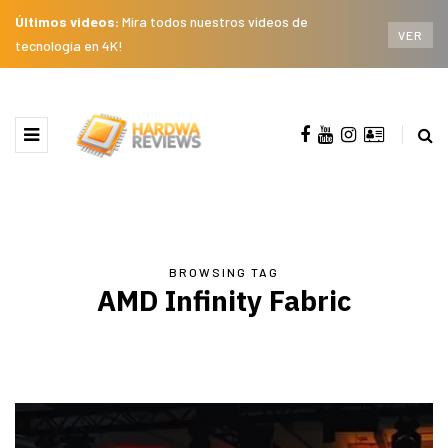
Últimos videos:
Mira todos nuestros videos de
VER
tecnología en 4K!
BROWSING TAG
AMD Infinity Fabric