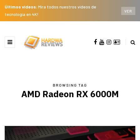
Últimos videos:
Mira todos nuestros videos de
VER
tecnología en 4K!
BROWSING TAG
AMD Radeon RX 6000M