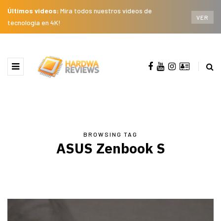
Últimos videos:
Mira todos nuestros videos de
VER
tecnología en 4K!
BROWSING TAG
ASUS Zenbook S