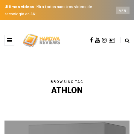
Últimos videos:
Mira todos nuestros videos de
VER
tecnología en 4K!
BROWSING TAG
ATHLON