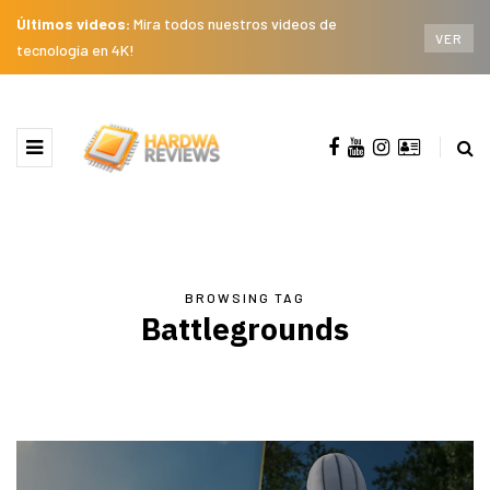
Últimos videos:
Mira todos nuestros videos de
VER
tecnología en 4K!
BROWSING TAG
Battlegrounds