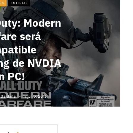
OS
NOTICIAS
 Duty: Modern
are será
patible
ing de NVDIA
n PC!
y Saldaña
17 junio, 2019