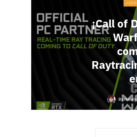
JUEG
¡Call of
Warf
com
Raytrac
e
By
Nallel