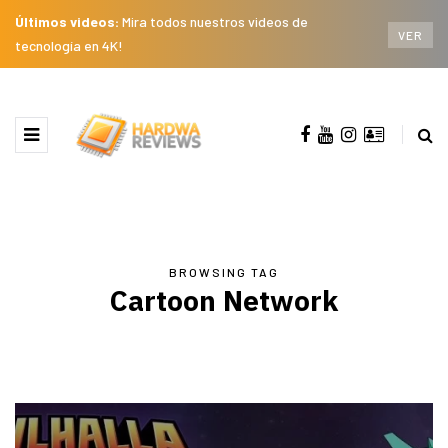
Últimos videos:
Mira todos nuestros videos de
VER
tecnología en 4K!
BROWSING TAG
Cartoon Network