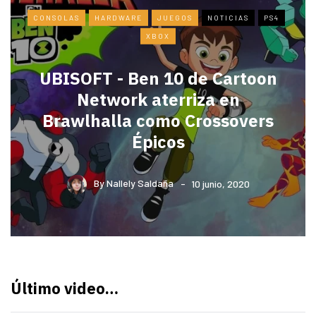
CONSOLAS
HARDWARE
JUEGOS
NOTICIAS
PS4
XBOX
UBISOFT - Ben 10 de Cartoon
Network aterriza en
Brawlhalla como Crossovers
Épicos
By
Nallely Saldaña
10 junio, 2020
Último video…