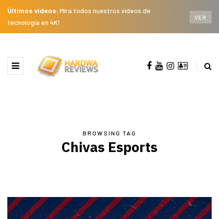
Últimos videos:
Mira todos nuestros videos de
VER
tecnología en 4K!
BROWSING TAG
Chivas Esports