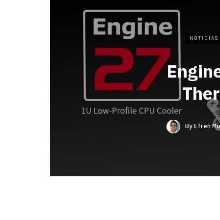
NOTICIAS
Engin
The
By
Efren Mo