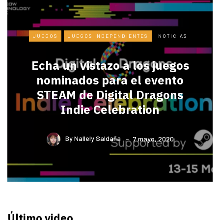
JUEGOS
JUEGOS INDEPENDIENTES
NOTICIAS
Echa un vistazo a los juegos
nominados para el evento
STEAM de Digital Dragons
Indie Celebration
By
Nallely Saldaña
7 mayo, 2020
Último video…