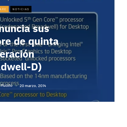
ARE
NOTICIAS
anuncia sus
re de quinta
eración
adwell-D)
 Muciño
20 marzo, 2014