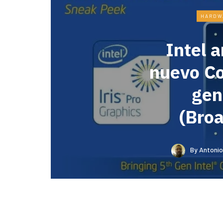
HARDW
Intel 
nuevo Co
gen
(Bro
By
Antonio