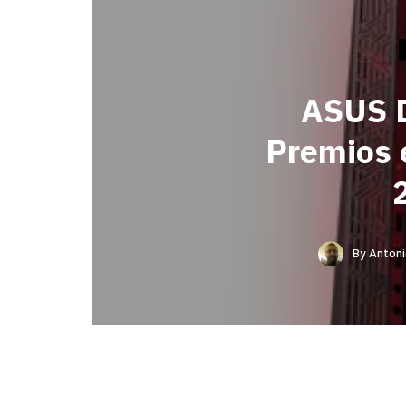
ASUS D
Premios 
By
Antoni