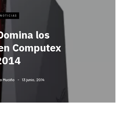
NOTICIAS
omina los
en Computex
2014
o Muciño
13 junio, 2014