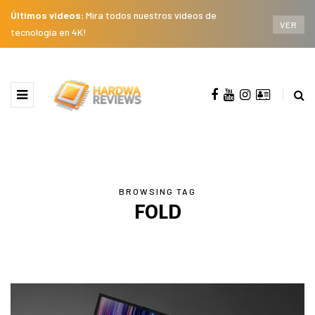
Últimos videos:
Mira todos nuestros videos de
VER
tecnología en 4K!
BROWSING TAG
FOLD