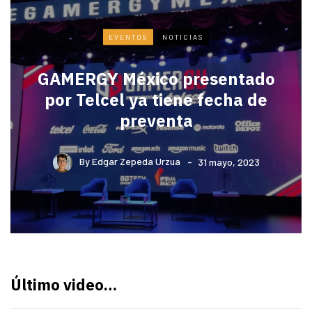
EVENTOS
NOTICIAS
GAMERGY México presentado
por Telcel ya tiene fecha de
preventa
By
Edgar Zepeda Urzua
31 mayo, 2023
Último video…