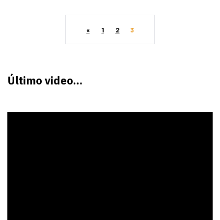
«
1
2
3
Último video…