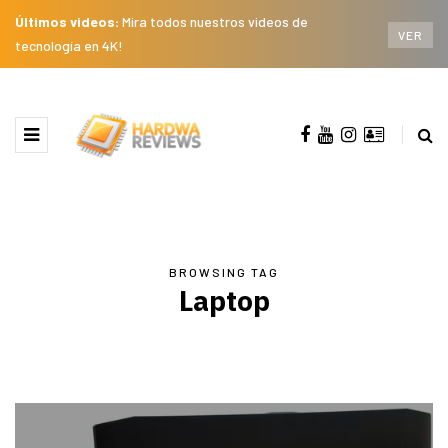
Últimos videos:
Mira todos nuestros videos de
VER
tecnología en 4K!
BROWSING TAG
Laptop