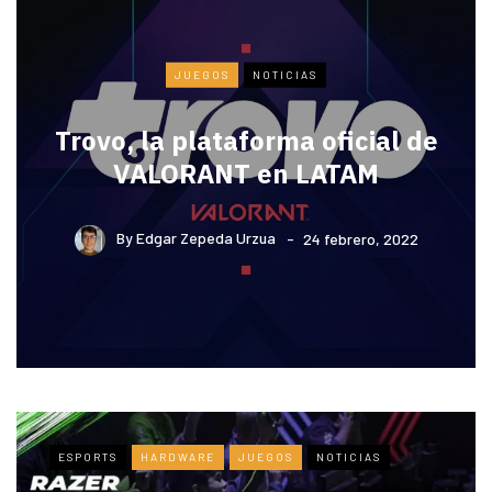
JUEGOS
NOTICIAS
Trovo, la plataforma oficial de
VALORANT en LATAM
By
Edgar Zepeda Urzua
24 febrero, 2022
ESPORTS
HARDWARE
JUEGOS
NOTICIAS