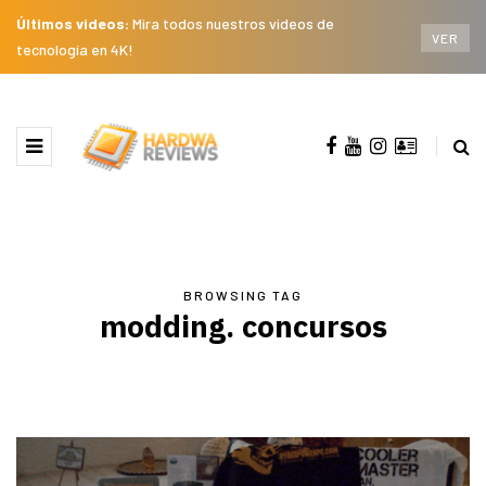
Últimos videos:
Mira todos nuestros videos de
VER
tecnología en 4K!
BROWSING TAG
modding. concursos