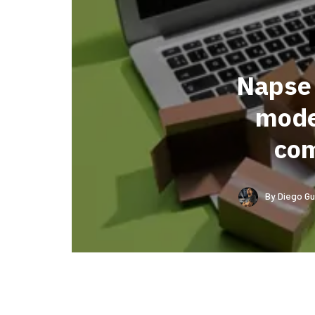
Napse 
mode
co
By
Diego Gu