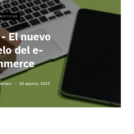
NOTICIAS
- El nuevo
lo del e-
mmerce
errero
20 agosto, 2023