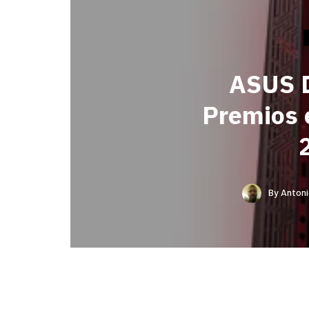
ASUS D
Premios 
By
Antoni