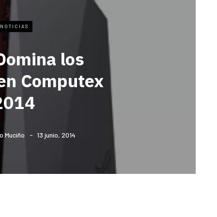
NOTICIAS
omina los
en Computex
2014
o Muciño
13 junio, 2014