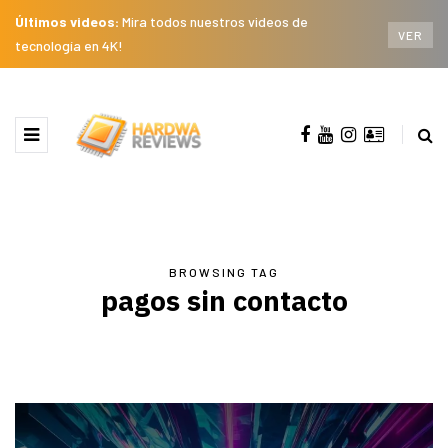
Últimos videos:
Mira todos nuestros videos de
VER
tecnología en 4K!
BROWSING TAG
pagos sin contacto