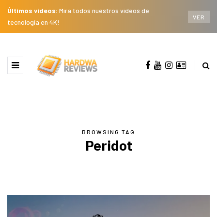
Últimos videos:
Mira todos nuestros videos de
VER
tecnología en 4K!
BROWSING TAG
Peridot