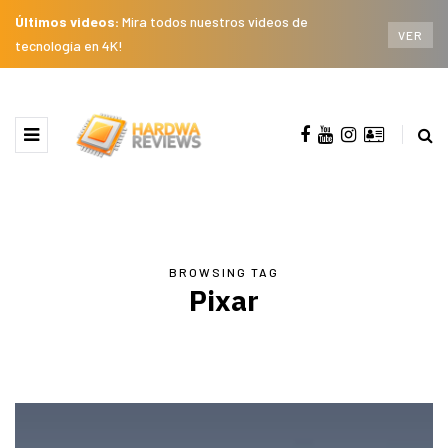
Últimos videos:
Mira todos nuestros videos de
VER
tecnología en 4K!
BROWSING TAG
Pixar