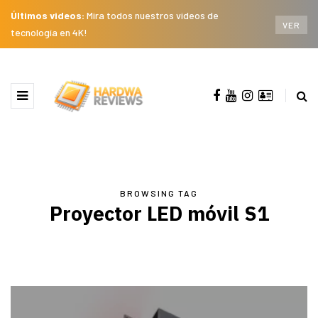
Últimos videos:
Mira todos nuestros videos de
VER
tecnología en 4K!
BROWSING TAG
Proyector LED móvil S1