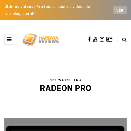
Últimos videos:
Mira todos nuestros videos de
VER
tecnología en 4K!
BROWSING TAG
RADEON PRO