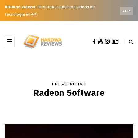
Últimos videos:
Mira todos nuestros videos de
VER
tecnología en 4K!
BROWSING TAG
Radeon Software