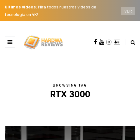
Últimos videos:
Mira todos nuestros videos de
VER
tecnología en 4K!
BROWSING TAG
RTX 3000