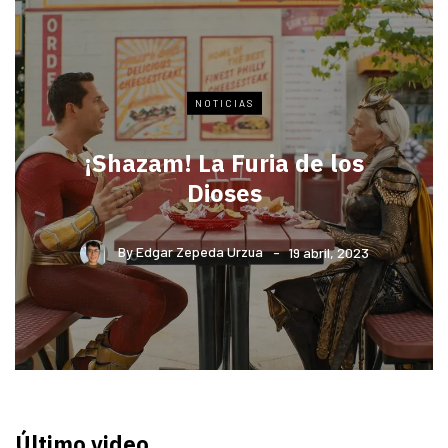
NOTICIAS
¡Shazam! La Furia de los
Dioses
By
Edgar Zepeda Urzua
19 abril, 2023
Último video…