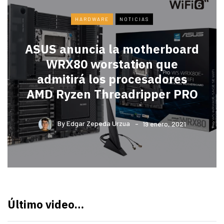
HARDWARE
NOTICIAS
ASUS anuncia la motherboard
WRX80 worstation que
admitirá los procesadores
AMD Ryzen Threadripper PRO
By
Edgar Zepeda Urzua
19 enero, 2021
Último video…