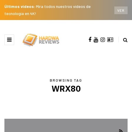
Últimos videos:
Mira todos nuestros videos de
VER
tecnología en 4K!
BROWSING TAG
WRX80