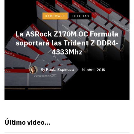
HARDWARE
NOTICIAS
La ASRock Z170M OC Formula
soportará las Trident Z DDR4-
4333Mhz
By
Paola Espinoza
14 abril, 2016
Último video…