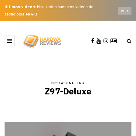
Últimos videos:
Mira todos nuestros videos de
VER
tecnología en 4K!
BROWSING TAG
Z97-Deluxe