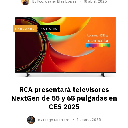
By
Fco. Javier Blas Lopez
16 abril, 2025
HARDWARE
NOTICIAS
RCA presentará televisores
NextGen de 55 y 65 pulgadas en
CES 2025
By
Diego Guerrero
6 enero, 2025