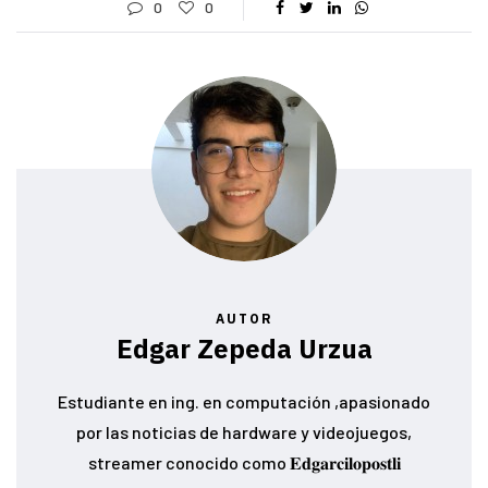
0
0
AUTOR
Edgar Zepeda Urzua
Estudiante en ing. en computación ,apasionado
por las noticias de hardware y videojuegos,
streamer conocido como 𝐄𝐝𝐠𝐚𝐫𝐜𝐢𝐥𝐨𝐩𝐨𝐬𝐭𝐥𝐢