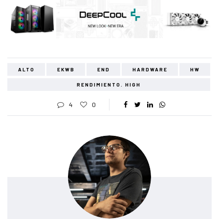
ALTO
EKWB
END
HARDWARE
HW
RENDIMIENTO. HIGH
4
0