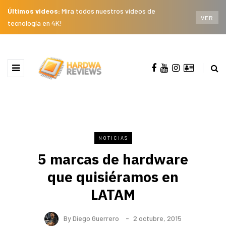
Últimos videos:
Mira todos nuestros videos de
VER
tecnología en 4K!
NOTICIAS
5 marcas de hardware
que quisiéramos en
LATAM
By
Diego Guerrero
2 octubre, 2015