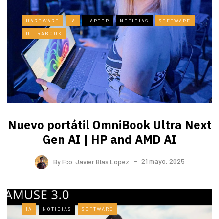
HARDWARE
IA
LAPTOP
NOTICIAS
SOFTWARE
ULTRABOOK
Nuevo portátil OmniBook Ultra ​Next
Gen AI | HP and AMD AI
By
Fco. Javier Blas Lopez
21 mayo, 2025
IA
NOTICIAS
SOFTWARE