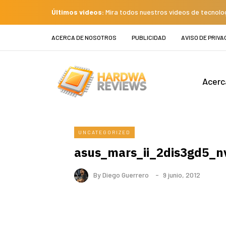
Últimos videos:
Mira todos nuestros videos de tecnolo
ACERCA DE NOSOTROS
PUBLICIDAD
AVISO DE PRIVA
Acerc
UNCATEGORIZED
asus_mars_ii_2dis3gd5_n
By
Diego Guerrero
9 junio, 2012