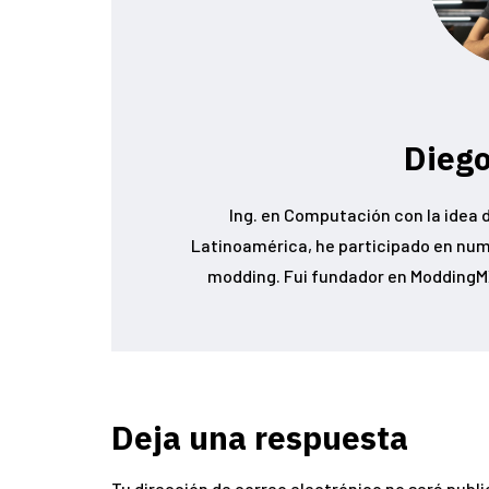
Diego
Ing. en Computación con la idea d
Latinoamérica, he participado en num
modding. Fui fundador en ModdingMX
Deja una respuesta
Tu dirección de correo electrónico no será publi