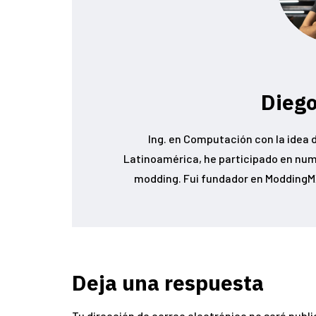
Diego
Ing. en Computación con la idea d
Latinoamérica, he participado en num
modding. Fui fundador en ModdingMX
Deja una respuesta
Tu dirección de correo electrónico no será publi