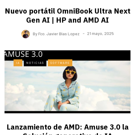
Nuevo portátil OmniBook Ultra ​Next
Gen AI | HP and AMD AI
By
Fco. Javier Blas Lopez
21 mayo, 2025
IA
NOTICIAS
SOFTWARE
Lanzamiento de AMD: Amuse 3.0 la