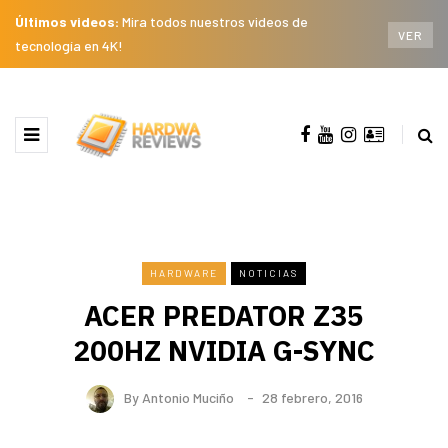
Últimos videos:
Mira todos nuestros videos de
VER
tecnología en 4K!
HARDWARE
NOTICIAS
ACER PREDATOR Z35
200HZ NVIDIA G-SYNC
By
Antonio Muciño
28 febrero, 2016