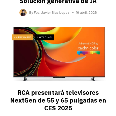
Solución generativa de IA
By
Fco. Javier Blas Lopez
16 abril, 2025
HARDWARE
NOTICIAS
RCA presentará televisores
NextGen de 55 y 65 pulgadas en
CES 2025