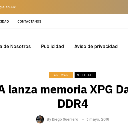
gía en 4K!
CIDAD
CONTÁCTANOS
a de Nosotros
Publicidad
Aviso de privacidad
HARDWARE
NOTICIAS
 lanza memoria XPG Da
DDR4
By
Diego Guerrero
3 mayo, 2016