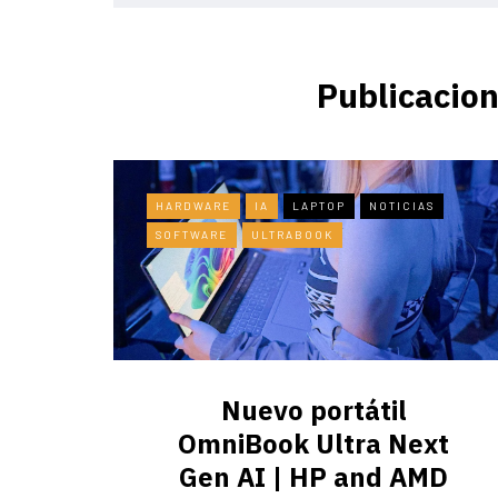
Publicacion
HARDWARE
IA
LAPTOP
NOTICIAS
SOFTWARE
ULTRABOOK
Nuevo portátil
OmniBook Ultra ​Next
Gen AI | HP and AMD