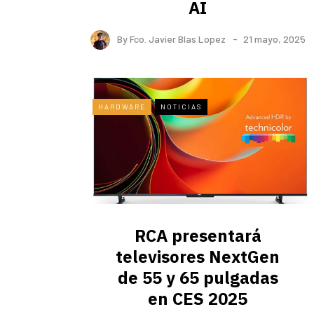
AI
By
Fco. Javier Blas Lopez
21 mayo, 2025
HARDWARE
NOTICIAS
RCA presentará
televisores NextGen
de 55 y 65 pulgadas
en CES 2025