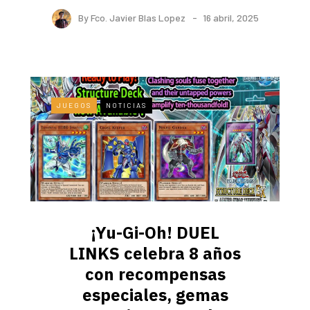
By
Fco. Javier Blas Lopez
16 abril, 2025
JUEGOS
NOTICIAS
¡Yu-Gi-Oh! DUEL
LINKS celebra 8 años
con recompensas
especiales, gemas