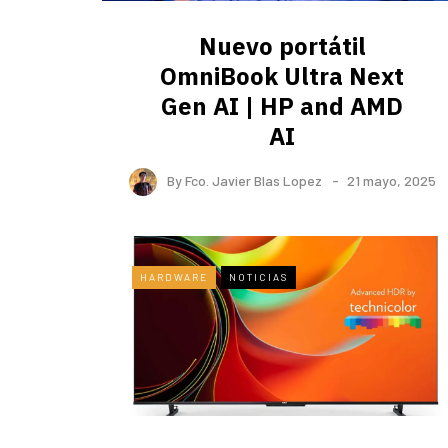
Nuevo portátil
OmniBook Ultra ​Next
Gen AI | HP and AMD
AI
By
Fco. Javier Blas Lopez
21 mayo, 2025
HARDWARE
NOTICIAS