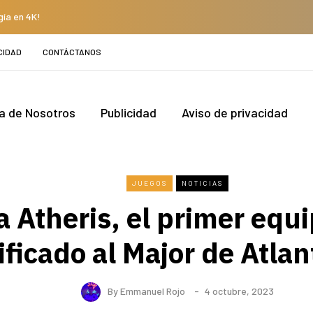
gía en 4K!
CIDAD
CONTÁCTANOS
a de Nosotros
Publicidad
Aviso de privacidad
JUEGOS
NOTICIAS
 Atheris, el primer equi
ificado al Major de Atla
By
Emmanuel Rojo
4 octubre, 2023