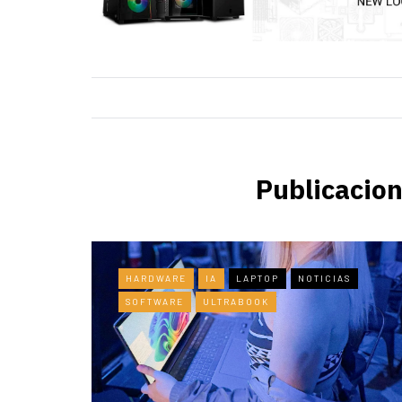
Publicacion
HARDWARE
IA
LAPTOP
NOTICIAS
SOFTWARE
ULTRABOOK