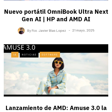
Nuevo portátil OmniBook Ultra ​Next
Gen AI | HP and AMD AI
By
Fco. Javier Blas Lopez
21 mayo, 2025
IA
NOTICIAS
SOFTWARE
Lanzamiento de AMD: Amuse 3.0 la