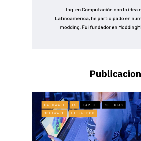
Ing. en Computación con la idea d
Latinoamérica, he participado en num
modding. Fui fundador en ModdingMX
Publicacion
HARDWARE
IA
LAPTOP
NOTICIAS
SOFTWARE
ULTRABOOK