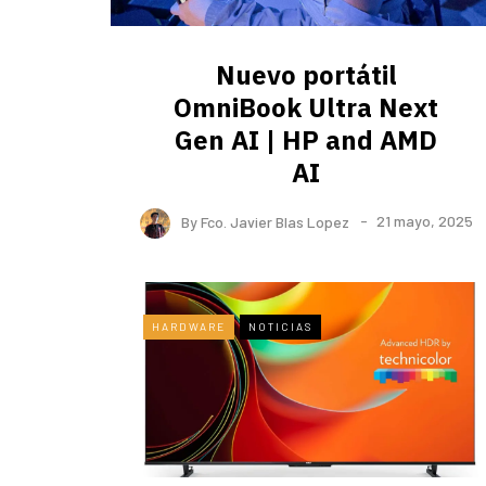
Nuevo portátil
OmniBook Ultra ​Next
Gen AI | HP and AMD
AI
By
Fco. Javier Blas Lopez
21 mayo, 2025
HARDWARE
NOTICIAS