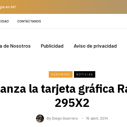
gía en 4K!
CIDAD
CONTÁCTANOS
a de Nosotros
Publicidad
Aviso de privacidad
HARDWARE
NOTICIAS
anza la tarjeta gráfica 
295X2
By
Diego Guerrero
15 abril, 2014