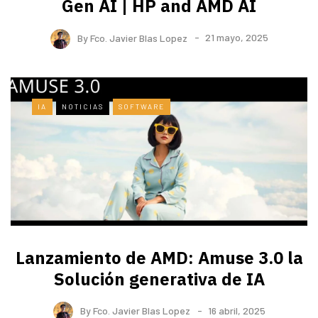
Gen AI | HP and AMD AI
By
Fco. Javier Blas Lopez
21 mayo, 2025
IA
NOTICIAS
SOFTWARE
Lanzamiento de AMD: Amuse 3.0 la
Solución generativa de IA
By
Fco. Javier Blas Lopez
16 abril, 2025